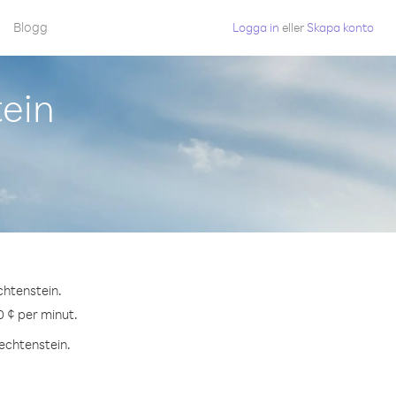
Blogg
Logga in
eller
Skapa konto
tein
chtenstein.
0 ¢ per minut.
iechtenstein.