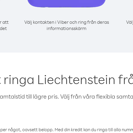
r att
Välj kontakten i Viber och ring från deras
Väl
 det
informationsskärm
t ringa Liechtenstein fr
talstid till lägre pris. Välj från våra flexibla samtals
öper något, oavsett belopp. Med din kredit kan du ringa till alla numme