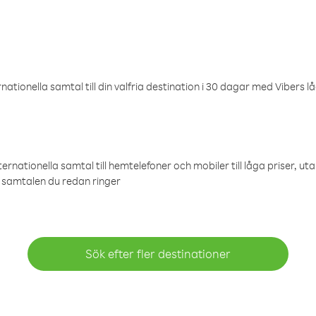
ationella samtal till din valfria destination i 30 dagar med Vibers lå
ternationella samtal till hemtelefoner och mobiler till låga priser, ut
samtalen du redan ringer
Sök efter fler destinationer