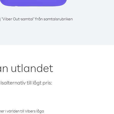
j "Viber Out-samtal" från samtalsrubriken
ån utlandet
alternativ till lågt pris:
r i världen till Vibers låga