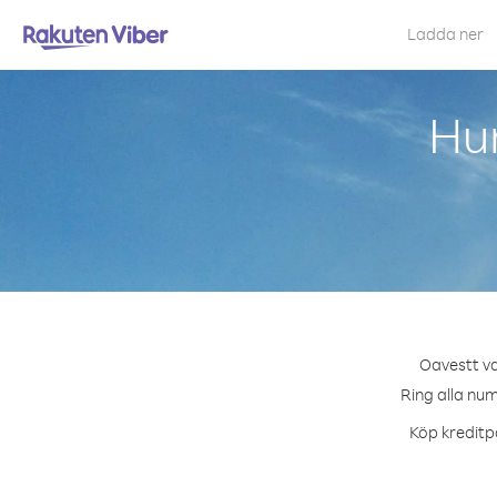
Ladda ner
Hur
Oavestt va
Ring alla num
Köp kreditpa