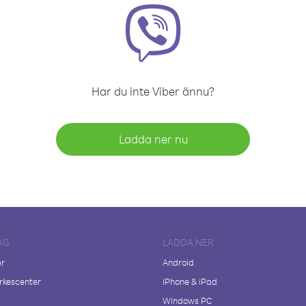
Har du inte Viber ännu?
Ladda ner nu
AG
LADDA NER
er
Android
kescenter
iPhone & iPad
Windows PC