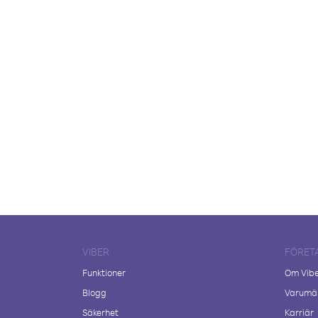
VIBER
FÖRET
Funktioner
Om Vib
Blogg
Varumär
Säkerhet
Karriär