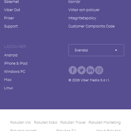
Säkerhet
Karriär
Viber Out
Villkor och policyer
Priser
Integritetspolicy
Support
Customer Complaints Code
LADDA NER
Svenska
Android
iPhone & iPad
Windows PC
Mac
©
2026
Viber Media S.à r.l.
Linux
Rakuten Viki
Rakuten Kobo
Rakuten Travel
Rakuten Marketing
Rakuten Insight
Rakuten TV
About Rakuten