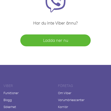
Har du inte Viber ännu?
Ladda ner nu
VIBER
FÖRETAG
Funktioner
Om Viber
Blogg
Varumärkescenter
Säkerhet
Karriär