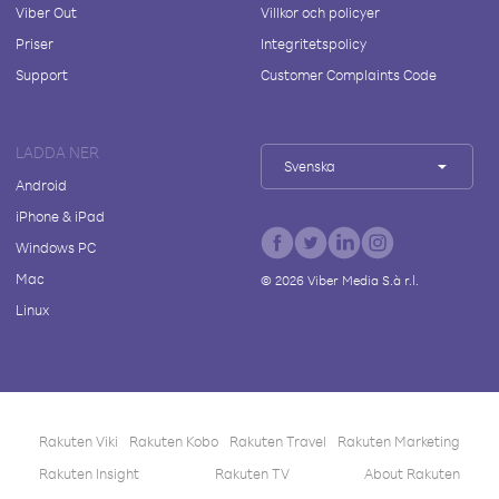
Viber Out
Villkor och policyer
Priser
Integritetspolicy
Support
Customer Complaints Code
LADDA NER
Svenska
Android
iPhone & iPad
Windows PC
Mac
©
2026
Viber Media S.à r.l.
Linux
Rakuten Viki
Rakuten Kobo
Rakuten Travel
Rakuten Marketing
Rakuten Insight
Rakuten TV
About Rakuten