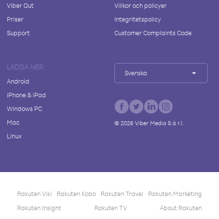
Viber Out
Villkor och policyer
Priser
Integritetspolicy
Support
Customer Complaints Code
LADDA NER
Svenska
Android
iPhone & iPad
Windows PC
Mac
©
2026
Viber Media S.à r.l.
Linux
Rakuten Viki
Rakuten Kobo
Rakuten Travel
Rakuten Marketing
Rakuten Insight
Rakuten TV
About Rakuten