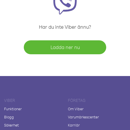
Har du inte Viber ännu?
Ladda ner nu
VIBER
FÖRETAG
Funktioner
Om Viber
Blogg
Varumärkescenter
Säkerhet
Karriär