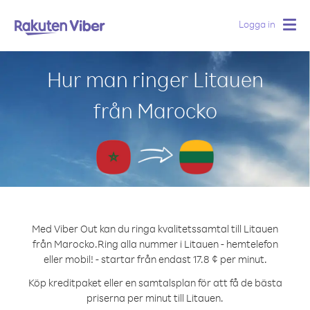
Logga in
Togg
navig
Hur man ringer Litauen
från Marocko
Med Viber Out kan du ringa kvalitetssamtal till Litauen
från Marocko.
Ring alla nummer i Litauen - hemtelefon
eller mobil! - startar från endast 17.8 ¢ per minut.
Köp kreditpaket eller en samtalsplan för att få de bästa
priserna per minut till Litauen.