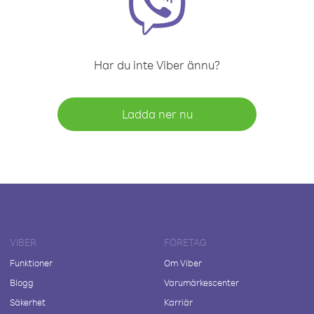
Har du inte Viber ännu?
Ladda ner nu
VIBER
FÖRETAG
Funktioner
Om Viber
Blogg
Varumärkescenter
Säkerhet
Karriär