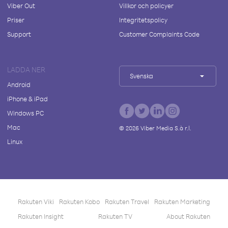
Viber Out
Villkor och policyer
Priser
Integritetspolicy
Support
Customer Complaints Code
LADDA NER
Svenska
Android
iPhone & iPad
Windows PC
Mac
©
2026
Viber Media S.à r.l.
Linux
Rakuten Viki
Rakuten Kobo
Rakuten Travel
Rakuten Marketing
Rakuten Insight
Rakuten TV
About Rakuten