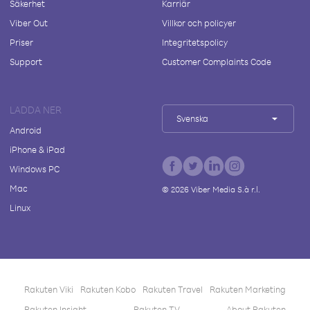
Säkerhet
Karriär
Viber Out
Villkor och policyer
Priser
Integritetspolicy
Support
Customer Complaints Code
LADDA NER
Svenska
Android
iPhone & iPad
Windows PC
Mac
©
2026
Viber Media S.à r.l.
Linux
Rakuten Viki
Rakuten Kobo
Rakuten Travel
Rakuten Marketing
Rakuten Insight
Rakuten TV
About Rakuten