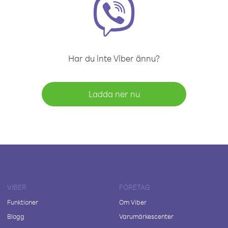
Har du inte Viber ännu?
Ladda ner nu
VIBER
FÖRETAG
Funktioner
Om Viber
Blogg
Varumärkescenter