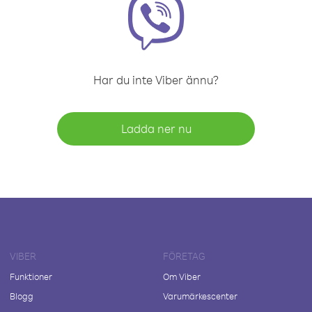
Har du inte Viber ännu?
Ladda ner nu
VIBER
FÖRETAG
Funktioner
Om Viber
Blogg
Varumärkescenter