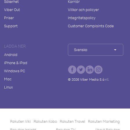
Säkerhet
Karriär
Viber Out
Villkor och policyer
Priser
Integritetspolicy
Support
Customer Complaints Code
LADDA NER
Svenska
Android
iPhone & iPad
Windows PC
Mac
©
2026
Viber Media S.à r.l.
Linux
Rakuten Viki
Rakuten Kobo
Rakuten Travel
Rakuten Marketing
Rakuten Insight
Rakuten TV
About Rakuten