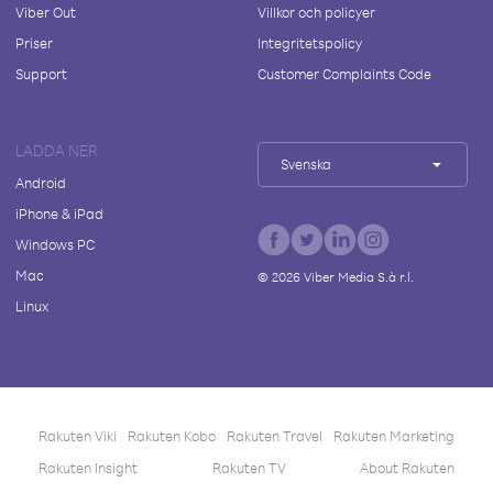
Viber Out
Villkor och policyer
Priser
Integritetspolicy
Support
Customer Complaints Code
LADDA NER
Svenska
Android
iPhone & iPad
Windows PC
Mac
©
2026
Viber Media S.à r.l.
Linux
Rakuten Viki
Rakuten Kobo
Rakuten Travel
Rakuten Marketing
Rakuten Insight
Rakuten TV
About Rakuten