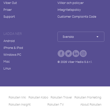
Viber Out
Villkor och policyer
Priser
Integritetspolicy
Support
Customer Complaints Code
LADDA NER
Svenska
Android
iPhone & iPad
Windows PC
Mac
©
2026
Viber Media S.à r.l.
Linux
Rakuten Viki
Rakuten Kobo
Rakuten Travel
Rakuten Marketing
Rakuten Insight
Rakuten TV
About Rakuten