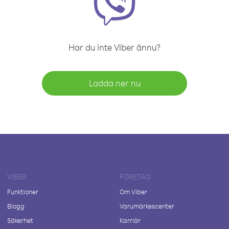
Har du inte Viber ännu?
Ladda ner nu
VIBER
FÖRETAG
Funktioner
Om Viber
Blogg
Varumärkescenter
Säkerhet
Karriär