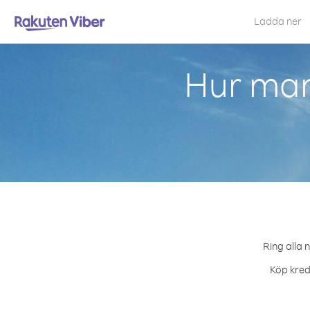
Ladda ner
Hur man
Ring alla 
Köp kred