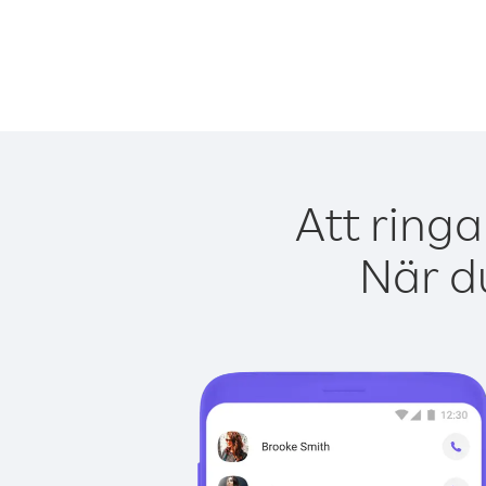
Att ring
När du