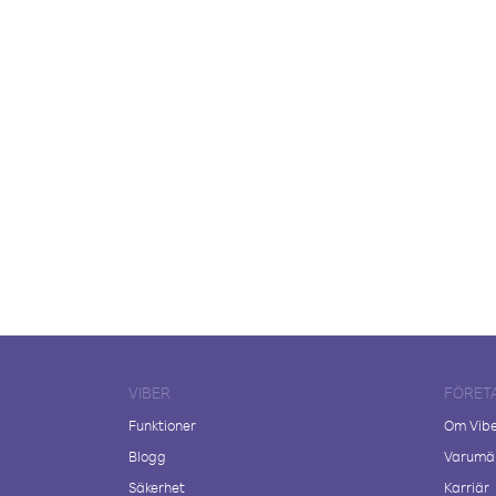
VIBER
FÖRET
Funktioner
Om Vib
Blogg
Varumär
Säkerhet
Karriär