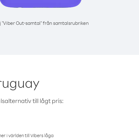
j "Viber Out-samtal" från samtalsrubriken
ruguay
alternativ till lågt pris:
r i världen till Vibers låga