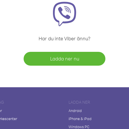
Har du inte Viber ännu?
Ladda ner nu
AG
LADDA NER
er
Android
kescenter
iPhone & iPad
Windows PC