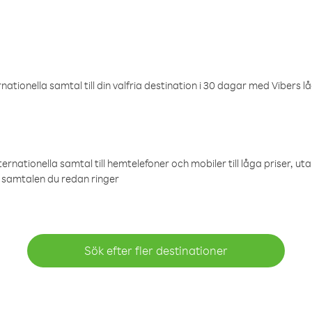
ationella samtal till din valfria destination i 30 dagar med Vibers lå
ternationella samtal till hemtelefoner och mobiler till låga priser, ut
samtalen du redan ringer
Sök efter fler destinationer