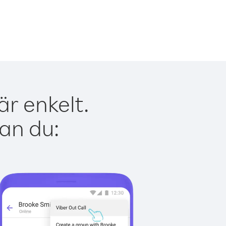
r enkelt.
kan du: