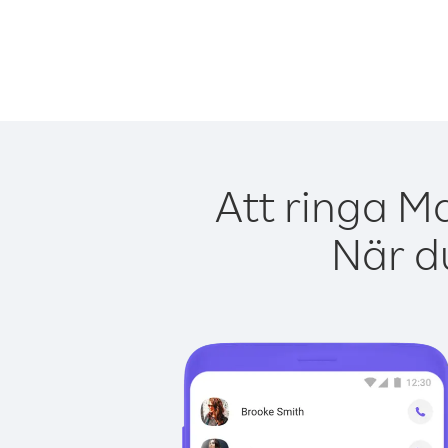
Att ringa M
När du