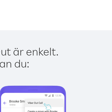
t är enkelt.
kan du: