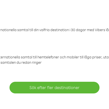
ationella samtal till din valfria destination i 30 dagar med Vibers lå
ternationella samtal till hemtelefoner och mobiler till låga priser, ut
samtalen du redan ringer
Sök efter fler destinationer