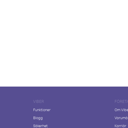
VIBER
FÖRET
Funktioner
Om Vib
Blogg
Varumär
Säkerhet
Karriär