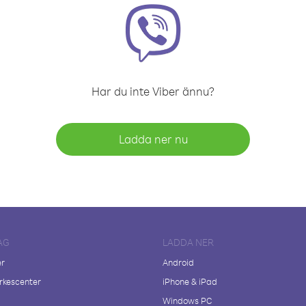
Har du inte Viber ännu?
Ladda ner nu
AG
LADDA NER
er
Android
kescenter
iPhone & iPad
Windows PC