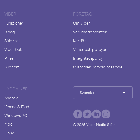
VIBER
FÖRETAG
Funktioner
Om Viber
Blogg
Varumärkescenter
Säkerhet
Karriär
Viber Out
Villkor och policyer
Priser
Integritetspolicy
Support
Customer Complaints Code
LADDA NER
Svenska
Android
iPhone & iPad
Windows PC
Mac
©
2026
Viber Media S.à r.l.
Linux