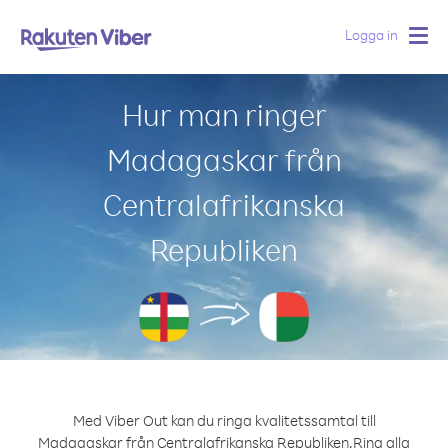
Logga in
Togg
navig
Hur man ringer
Madagaskar från
Centralafrikanska
Republiken
Med Viber Out kan du ringa kvalitetssamtal till
Madagaskar från Centralafrikanska Republiken.
Ring alla