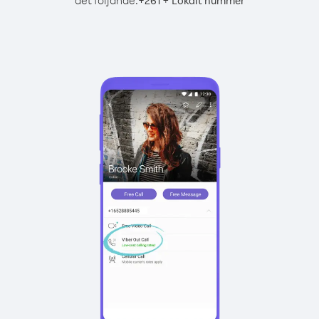
det följande:
+
+
261
Lokalt nummer