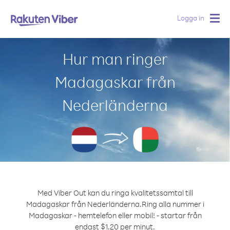
Logga in
Togg
navig
Hur man ringer
Madagaskar från
Nederländerna
Med Viber Out kan du ringa kvalitetssamtal till
Madagaskar från Nederländerna.
Ring alla nummer i
Madagaskar - hemtelefon eller mobil! - startar från
endast $1.20 per minut.