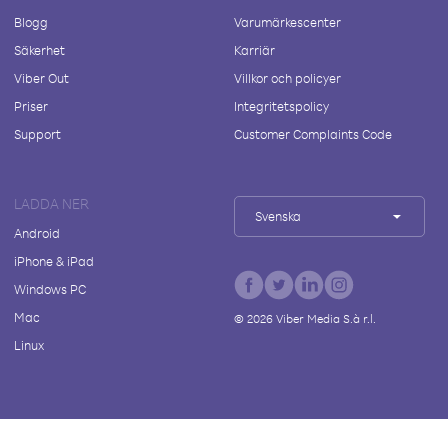
Blogg
Varumärkescenter
Säkerhet
Karriär
Viber Out
Villkor och policyer
Priser
Integritetspolicy
Support
Customer Complaints Code
LADDA NER
Svenska
Android
iPhone & iPad
Windows PC
Mac
©
2026
Viber Media S.à r.l.
Linux