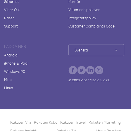
Säkerhet
Karriär
Viber Out
Villkor och policyer
Priser
Integritetspolicy
Support
Customer Complaints Code
LADDA NER
Svenska
Android
iPhone & iPad
Windows PC
Mac
©
2026
Viber Media S.à r.l.
Linux
Rakuten Viki
Rakuten Kobo
Rakuten Travel
Rakuten Marketing
Rakuten Insight
Rakuten TV
About Rakuten