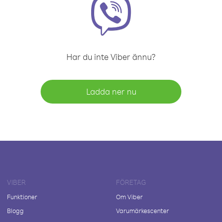
Har du inte Viber ännu?
Ladda ner nu
VIBER
FÖRETAG
Funktioner
Om Viber
Blogg
Varumärkescenter