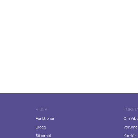
VIBER
FÖRET
Funktioner
Om Vib
Blogg
Varumär
Säkerhet
Karriär