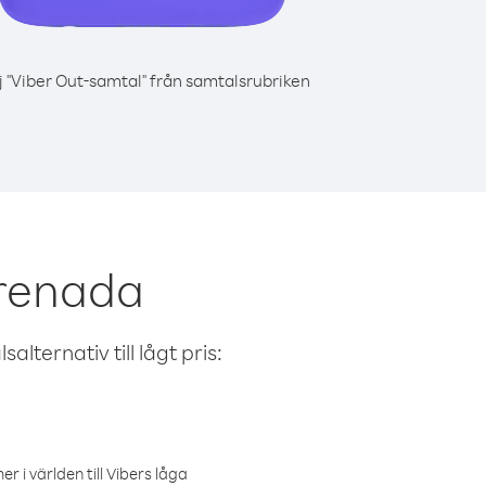
j "Viber Out-samtal" från samtalsrubriken
Grenada
alternativ till lågt pris:
r i världen till Vibers låga