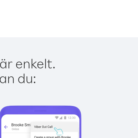
är enkelt.
kan du: