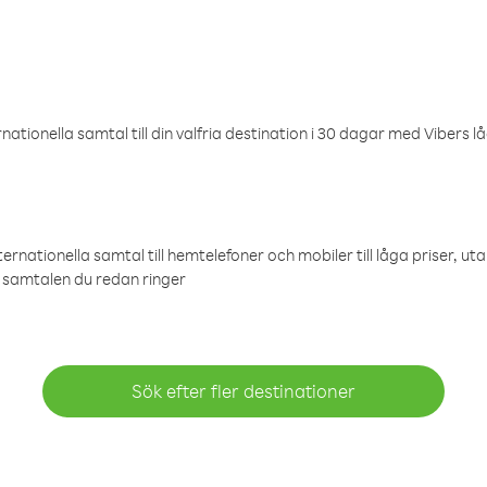
ationella samtal till din valfria destination i 30 dagar med Vibers lå
ternationella samtal till hemtelefoner och mobiler till låga priser, ut
samtalen du redan ringer
Sök efter fler destinationer