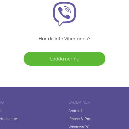
Har du inte Viber ännu?
Ladda ner nu
AG
LADDA NER
er
Android
kescenter
iPhone & iPad
Windows PC