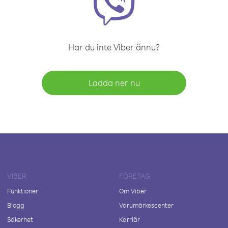
Har du inte Viber ännu?
Ladda ner nu
VIBER
FÖRETAG
Funktioner
Om Viber
Blogg
Varumärkescenter
Säkerhet
Karriär