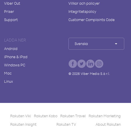
Viber Out
Villkor och policyer
Priser
Integritetspolicy
Support
Customer Complaints Code
LADDA NER
Svenska
Android
iPhone & iPad
Windows PC
Mac
©
2026
Viber Media S.à r.l.
Linux
Rakuten Viki
Rakuten Kobo
Rakuten Travel
Rakuten Marketing
Rakuten Insight
Rakuten TV
About Rakuten