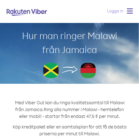
Logga in
Togg
navig
Hur man ringer Malawi
från Jamaica
Med Viber Out kan du ringa kvalitetssamtal till Malawi
från Jamaica.
Ring alla nummer i Malawi - hemtelefon
eller mobil! - startar från endast 47.5 ¢ per minut.
Köp kreditpaket eller en samtalsplan för att få de bästa
priserna per minut till Malawi.