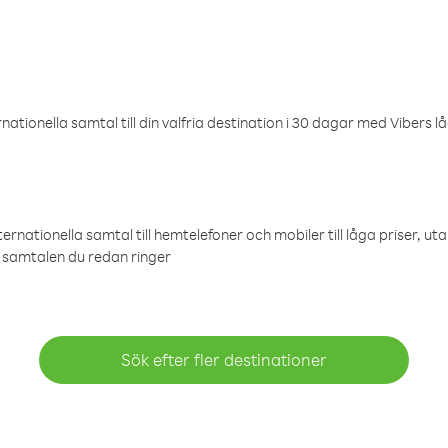
ationella samtal till din valfria destination i 30 dagar med Vibers lå
ternationella samtal till hemtelefoner och mobiler till låga priser, ut
samtalen du redan ringer
Sök efter fler destinationer