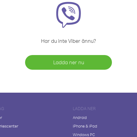
Har du inte Viber ännu?
Ladda ner nu
AG
LADDA NER
er
Android
kescenter
iPhone & iPad
Windows PC