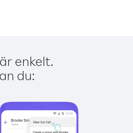
är enkelt.
kan du: