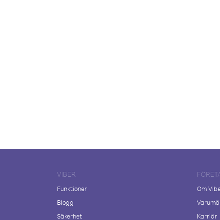
VIBER
FÖRET
Funktioner
Om Vib
Blogg
Varumär
Säkerhet
Karriär