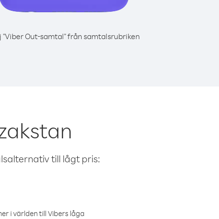
j "Viber Out-samtal" från samtalsrubriken
azakstan
alternativ till lågt pris:
r i världen till Vibers låga