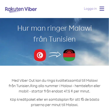
Logga in
Togg
navig
Hur man ringer Malawi
från Tunisien
Med Viber Out kan du ringa kvalitetssamtal till Malawi
från Tunisien.
Ring alla nummer i Malawi - hemtelefon eller
mobil! - startar från endast 47.5 ¢ per minut.
Köp kreditpaket eller en samtalsplan för att få de bästa
priserna per minut till Malawi.