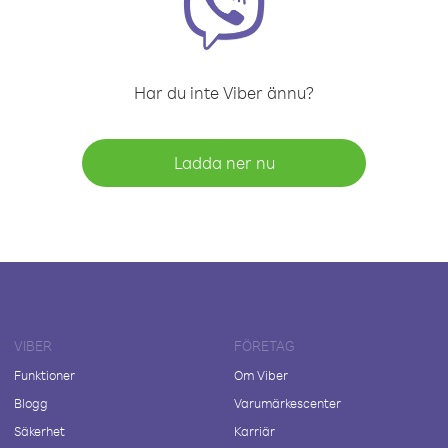
Har du inte Viber ännu?
Ladda ner nu
VIBER
FÖRETAG
Funktioner
Om Viber
Blogg
Varumärkescenter
Säkerhet
Karriär