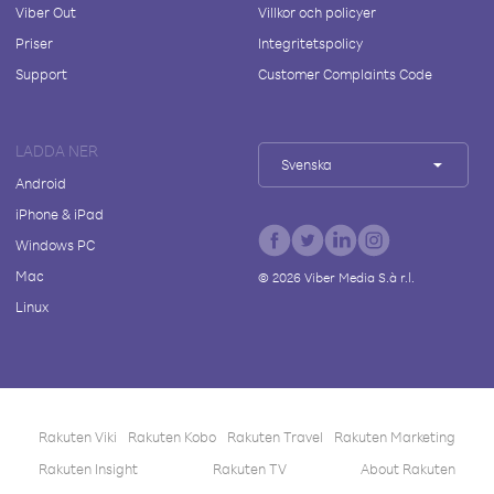
Viber Out
Villkor och policyer
Priser
Integritetspolicy
Support
Customer Complaints Code
LADDA NER
Svenska
Android
iPhone & iPad
Windows PC
Mac
©
2026
Viber Media S.à r.l.
Linux
Rakuten Viki
Rakuten Kobo
Rakuten Travel
Rakuten Marketing
Rakuten Insight
Rakuten TV
About Rakuten