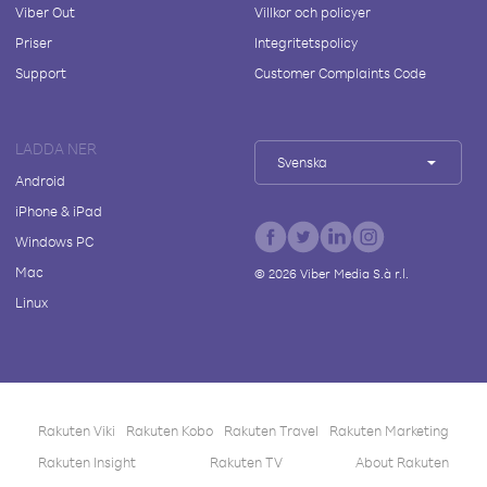
Viber Out
Villkor och policyer
Priser
Integritetspolicy
Support
Customer Complaints Code
LADDA NER
Svenska
Android
iPhone & iPad
Windows PC
Mac
©
2026
Viber Media S.à r.l.
Linux
Rakuten Viki
Rakuten Kobo
Rakuten Travel
Rakuten Marketing
Rakuten Insight
Rakuten TV
About Rakuten