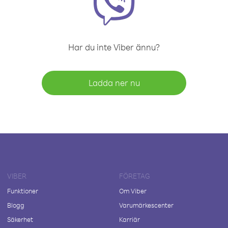
Har du inte Viber ännu?
Ladda ner nu
VIBER
FÖRETAG
Funktioner
Om Viber
Blogg
Varumärkescenter
Säkerhet
Karriär