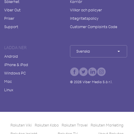
Säkerhet
Karriär
Viber Out
Villkor och policyer
Priser
Integritetspolicy
Support
Customer Complaints Code
LADDA NER
Svenska
Android
iPhone & iPad
Windows PC
Mac
©
2026
Viber Media S.à r.l.
Linux
Rakuten Viki
Rakuten Kobo
Rakuten Travel
Rakuten Marketing
Rakuten Insight
Rakuten TV
About Rakuten