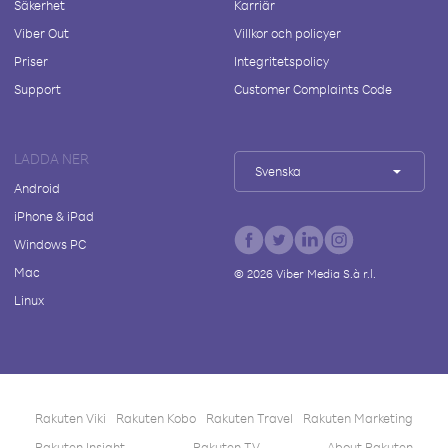
Säkerhet
Karriär
Viber Out
Villkor och policyer
Priser
Integritetspolicy
Support
Customer Complaints Code
LADDA NER
Svenska
Android
iPhone & iPad
Windows PC
Mac
©
2026
Viber Media S.à r.l.
Linux
Rakuten Viki
Rakuten Kobo
Rakuten Travel
Rakuten Marketing
Rakuten Insight
Rakuten TV
About Rakuten