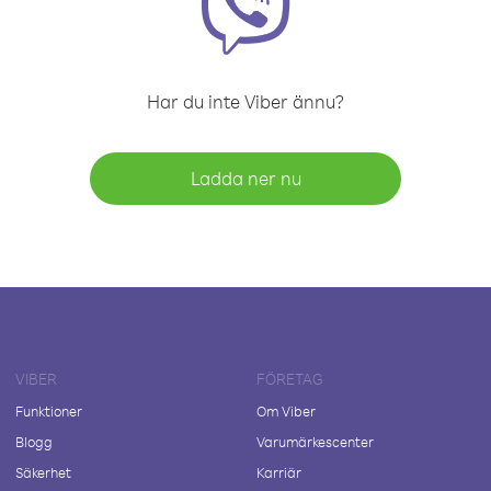
Har du inte Viber ännu?
Ladda ner nu
VIBER
FÖRETAG
Funktioner
Om Viber
Blogg
Varumärkescenter
Säkerhet
Karriär