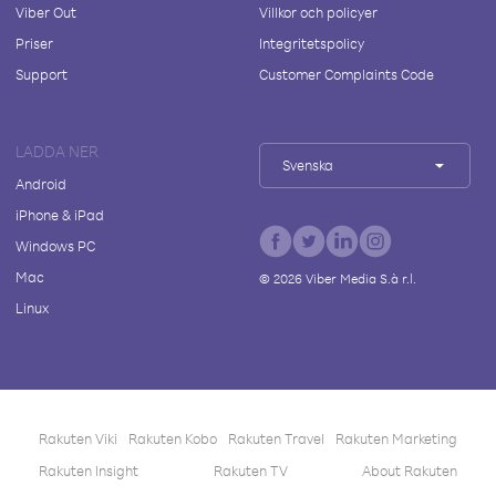
Viber Out
Villkor och policyer
Priser
Integritetspolicy
Support
Customer Complaints Code
LADDA NER
Svenska
Android
iPhone & iPad
Windows PC
Mac
©
2026
Viber Media S.à r.l.
Linux
Rakuten Viki
Rakuten Kobo
Rakuten Travel
Rakuten Marketing
Rakuten Insight
Rakuten TV
About Rakuten