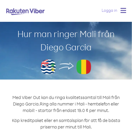
Logga in
Togg
navig
Hur man ringer Mali från
Diego Garcia
Med Viber Out kan du ringa kvalitetssamtal till Mali från
Diego Garcia.
Ring alla nummer i Mali - hemtelefon eller
mobil! - startar från endast 19.0 ¢ per minut.
Köp kreditpaket eller en samtalsplan för att få de bästa
priserna per minut till Mali.