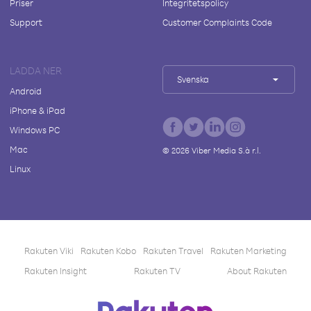
Priser
Integritetspolicy
Support
Customer Complaints Code
LADDA NER
Svenska
Android
iPhone & iPad
Windows PC
Mac
©
2026
Viber Media S.à r.l.
Linux
Rakuten Viki
Rakuten Kobo
Rakuten Travel
Rakuten Marketing
Rakuten Insight
Rakuten TV
About Rakuten