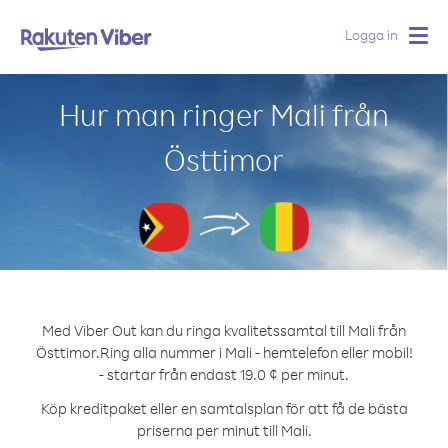
Logga in
Togg
navig
Hur man ringer Mali från
Östtimor
Med Viber Out kan du ringa kvalitetssamtal till Mali från
Östtimor.
Ring alla nummer i Mali - hemtelefon eller mobil!
- startar från endast 19.0 ¢ per minut.
Köp kreditpaket eller en samtalsplan för att få de bästa
priserna per minut till Mali.