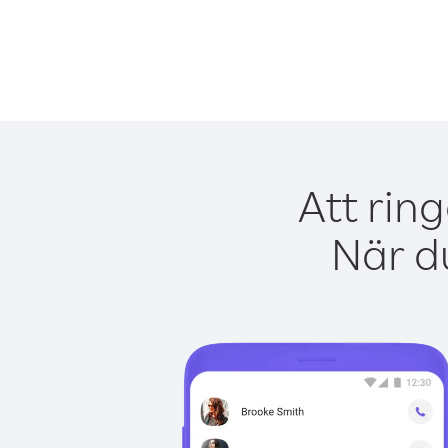
Att rin
När du