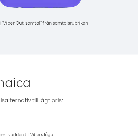
j "Viber Out-samtal" från samtalsrubriken
maica
alternativ till lågt pris:
r i världen till Vibers låga