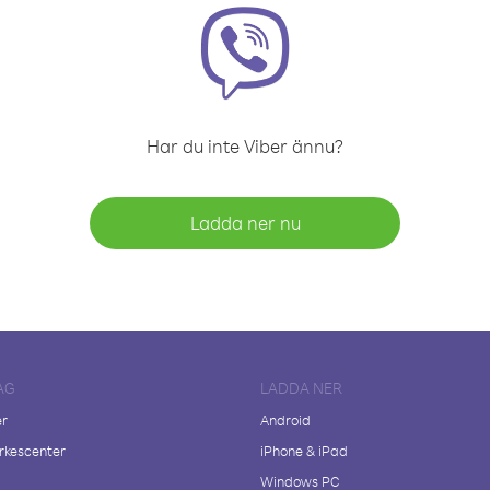
Har du inte Viber ännu?
Ladda ner nu
AG
LADDA NER
er
Android
kescenter
iPhone & iPad
Windows PC