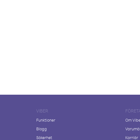
VIBER
FÖRET
Funktioner
Om Vib
Blogg
Varumär
Säkerhet
Karriär