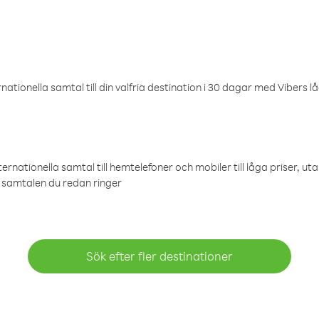
ationella samtal till din valfria destination i 30 dagar med Vibers lå
ternationella samtal till hemtelefoner och mobiler till låga priser, ut
samtalen du redan ringer
Sök efter fler destinationer