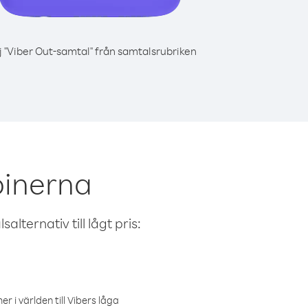
j "Viber Out-samtal" från samtalsrubriken
pinerna
alternativ till lågt pris:
r i världen till Vibers låga