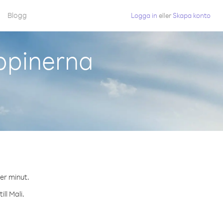
Blogg
Logga in
eller
Skapa konto
ippinerna
per minut.
ll Mali.