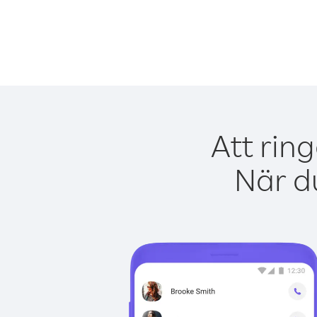
Att rin
När du