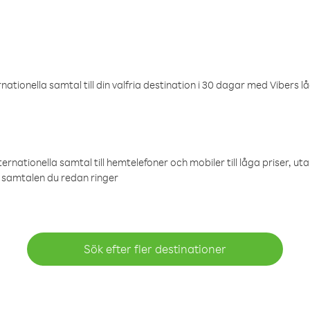
ationella samtal till din valfria destination i 30 dagar med Vibers lå
ternationella samtal till hemtelefoner och mobiler till låga priser, ut
samtalen du redan ringer
Sök efter fler destinationer