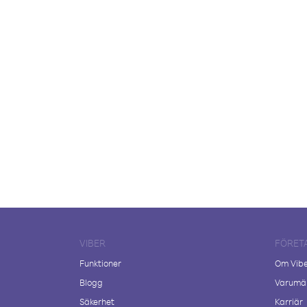
VIBER
FÖRET
Funktioner
Om Vib
Blogg
Varumär
Säkerhet
Karriär