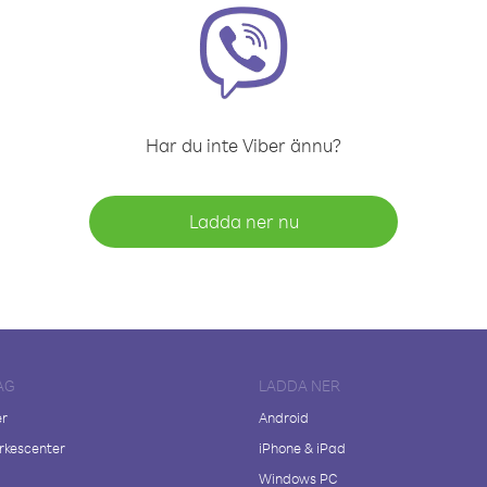
Har du inte Viber ännu?
Ladda ner nu
AG
LADDA NER
er
Android
kescenter
iPhone & iPad
Windows PC