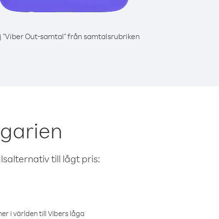
j "Viber Out-samtal" från samtalsrubriken
lgarien
alternativ till lågt pris:
r i världen till Vibers låga