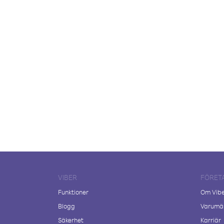
VIBER
FÖRET
Funktioner
Om Vib
Blogg
Varumär
Säkerhet
Karriär