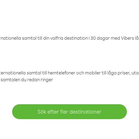
ationella samtal till din valfria destination i 30 dagar med Vibers lå
ternationella samtal till hemtelefoner och mobiler till låga priser, ut
samtalen du redan ringer
Sök efter fler destinationer