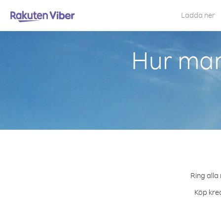
Ladda ner
Hur man
Ring alla
Köp kred