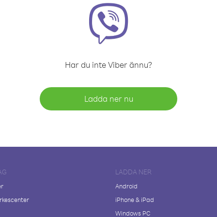
Har du inte Viber ännu?
Ladda ner nu
AG
LADDA NER
er
Android
kescenter
iPhone & iPad
Windows PC