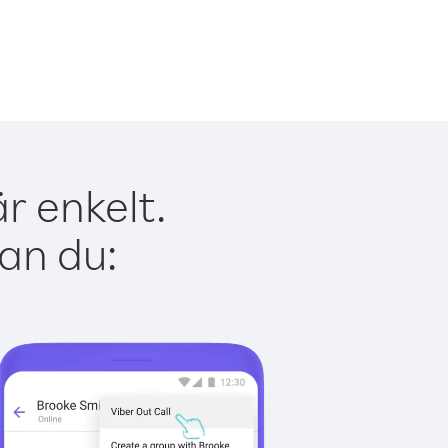
r enkelt.
kan du: