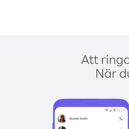
Att ring
När du