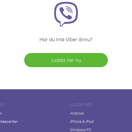
Har du inte Viber ännu?
Ladda ner nu
AG
LADDA NER
er
Android
kescenter
iPhone & iPad
Windows PC