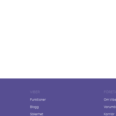
VIBER
FÖRET
Funktioner
Om Vib
Blogg
Varumär
Säkerhet
Karriär