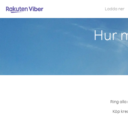
Ladda ner
Hur m
Ring alla
Köp kred