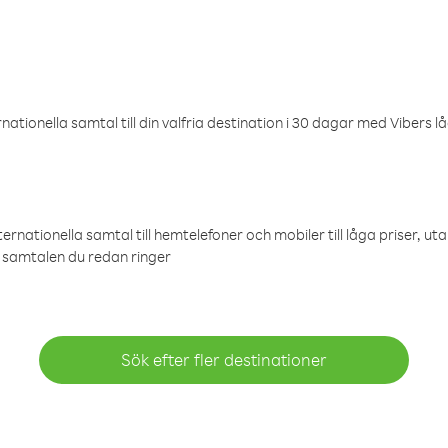
ationella samtal till din valfria destination i 30 dagar med Vibers lå
ternationella samtal till hemtelefoner och mobiler till låga priser, ut
samtalen du redan ringer
Sök efter fler destinationer