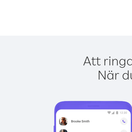
Att ring
När du