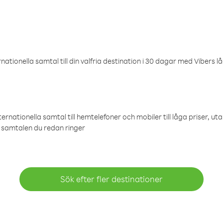
ationella samtal till din valfria destination i 30 dagar med Vibers lå
ternationella samtal till hemtelefoner och mobiler till låga priser, ut
samtalen du redan ringer
Sök efter fler destinationer