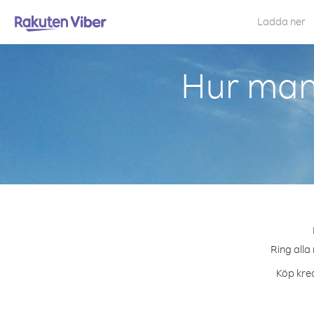
Ladda ner
Hur man 
Ring alla
Köp kred