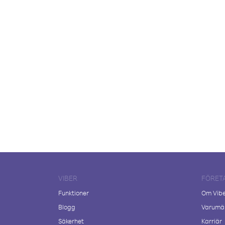
VIBER
FÖRET
Funktioner
Om Vib
Blogg
Varumär
Säkerhet
Karriär