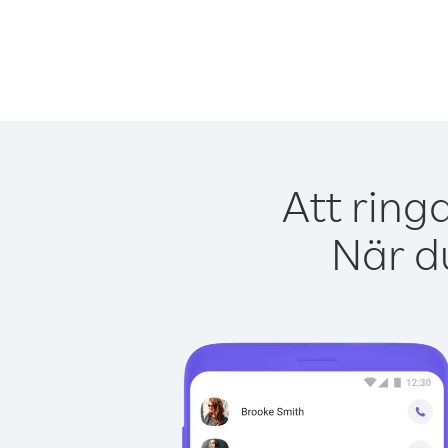
Att ring
När du