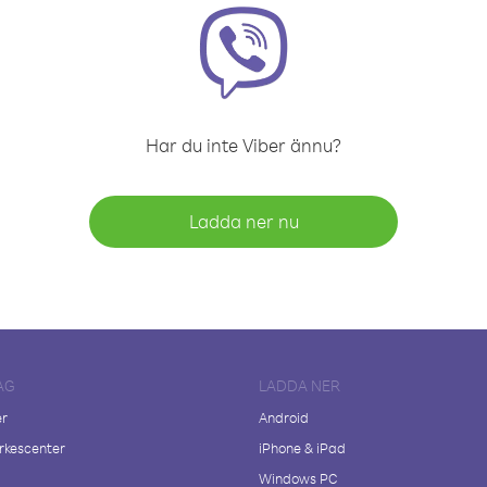
Har du inte Viber ännu?
Ladda ner nu
AG
LADDA NER
er
Android
kescenter
iPhone & iPad
Windows PC