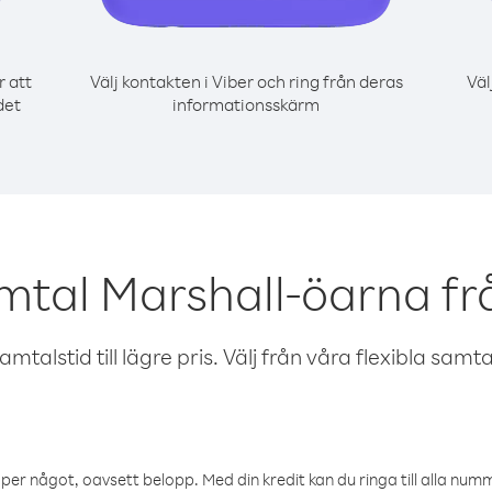
r att
Välj kontakten i Viber och ring från deras
Väl
det
informationsskärm
mtal Marshall-öarna f
talstid till lägre pris. Välj från våra flexibla samtals
öper något, oavsett belopp. Med din kredit kan du ringa till alla numme