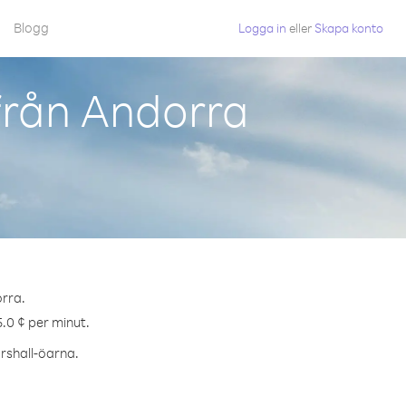
Blogg
Logga in
eller
Skapa konto
från Andorra
orra.
5.0 ¢ per minut.
arshall-öarna.