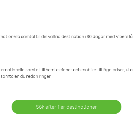
ationella samtal till din valfria destination i 30 dagar med Vibers lå
ternationella samtal till hemtelefoner och mobiler till låga priser, ut
samtalen du redan ringer
Sök efter fler destinationer