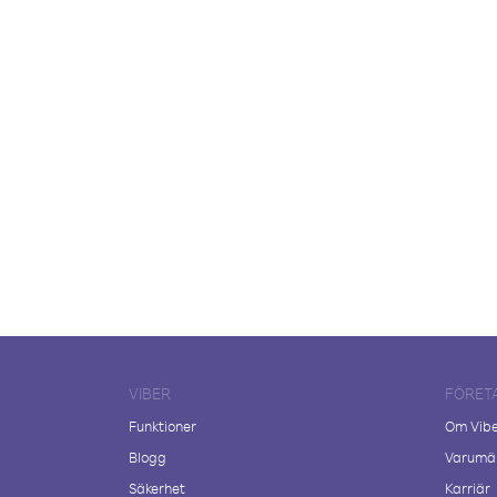
VIBER
FÖRET
Funktioner
Om Vib
Blogg
Varumär
Säkerhet
Karriär