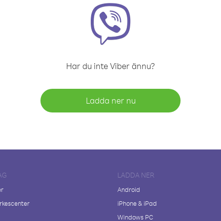
Har du inte Viber ännu?
Ladda ner nu
AG
LADDA NER
er
Android
kescenter
iPhone & iPad
Windows PC