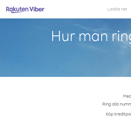
Ladda ner
Hur man rin
Med 
Ring alla numme
Köp kreditpak