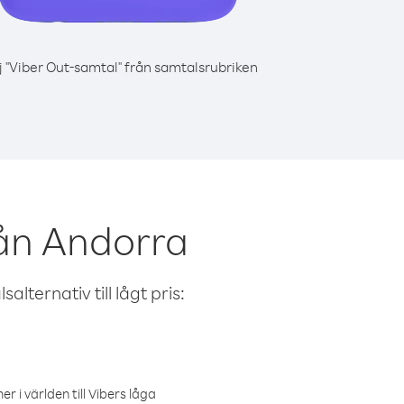
j "Viber Out-samtal" från samtalsrubriken
rån Andorra
alternativ till lågt pris:
r i världen till Vibers låga