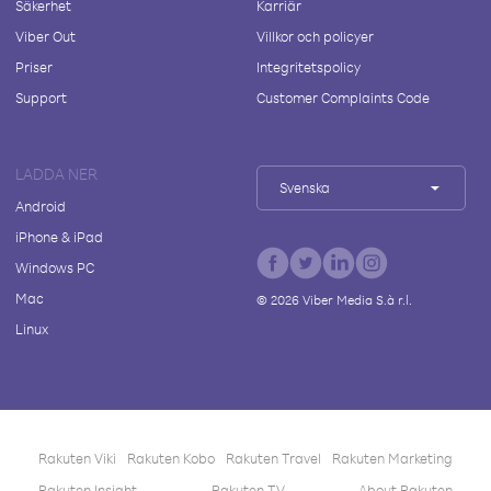
Säkerhet
Karriär
Viber Out
Villkor och policyer
Priser
Integritetspolicy
Support
Customer Complaints Code
LADDA NER
Svenska
Android
iPhone & iPad
Windows PC
Mac
©
2026
Viber Media S.à r.l.
Linux
Rakuten Viki
Rakuten Kobo
Rakuten Travel
Rakuten Marketing
Rakuten Insight
Rakuten TV
About Rakuten