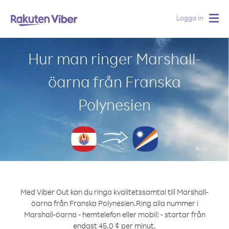
Logga in
Togg
navig
Hur man ringer Marshall-
öarna från Franska
Polynesien
Med Viber Out kan du ringa kvalitetssamtal till Marshall-
öarna från Franska Polynesien.
Ring alla nummer i
Marshall-öarna - hemtelefon eller mobil! - startar från
endast 45.0 ¢ per minut.