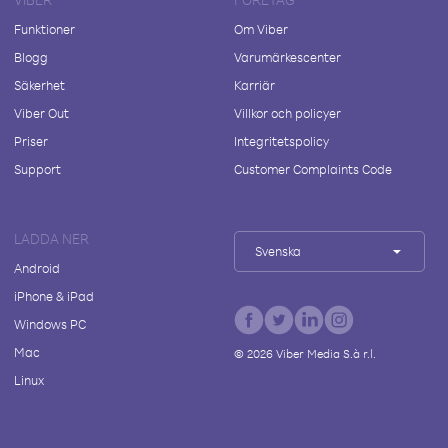
Funktioner
Om Viber
Blogg
Varumärkescenter
Säkerhet
Karriär
Viber Out
Villkor och policyer
Priser
Integritetspolicy
Support
Customer Complaints Code
LADDA NER
Svenska
Android
iPhone & iPad
Windows PC
Mac
©
2026
Viber Media S.à r.l.
Linux