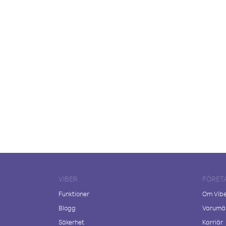
VIBER
FÖRET
Funktioner
Om Vib
Blogg
Varumär
Säkerhet
Karriär