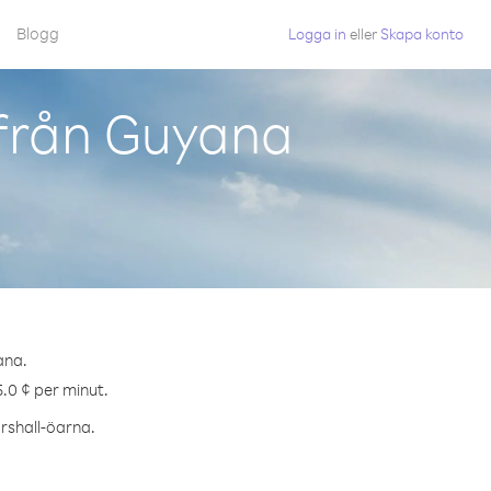
Blogg
Logga in
eller
Skapa konto
 från Guyana
ana.
5.0 ¢ per minut.
arshall-öarna.