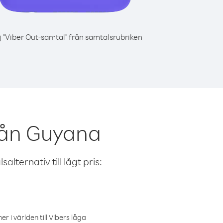
j "Viber Out-samtal" från samtalsrubriken
rån Guyana
alternativ till lågt pris:
r i världen till Vibers låga