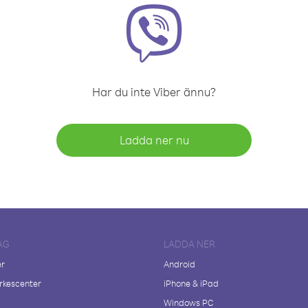
Har du inte Viber ännu?
Ladda ner nu
AG
LADDA NER
er
Android
kescenter
iPhone & iPad
Windows PC