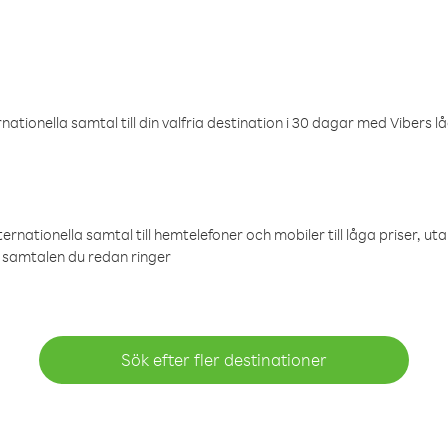
ationella samtal till din valfria destination i 30 dagar med Vibers lå
ternationella samtal till hemtelefoner och mobiler till låga priser, ut
samtalen du redan ringer
Sök efter fler destinationer