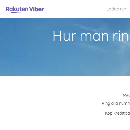
Ladda ner
Hur man rin
Med
Ring alla numme
Köp kreditpak