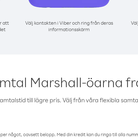
r att
Välj kontakten i Viber och ring från deras
Väl
det
informationsskärm
amtal Marshall-öarna f
talstid till lägre pris. Välj från våra flexibla samtals
öper något, oavsett belopp. Med din kredit kan du ringa till alla numme