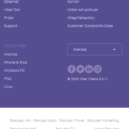
Säkerhet
Karriär
Viber Out
Villkor och policyer
Priser
Integritetspolicy
Support
Customer Complaints Code
LADDA NER
Svenska
Android
iPhone & iPad
Windows PC
Mac
©
2026
Viber Media S.à r.l.
Linux
Rakuten Viki
Rakuten Kobo
Rakuten Travel
Rakuten Marketing
Rakuten Insight
Rakuten TV
About Rakuten