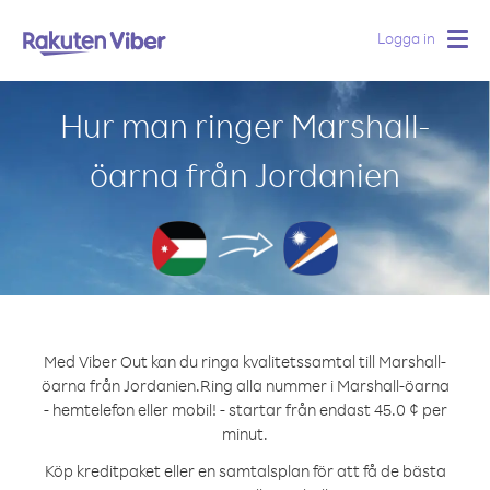
Logga in
Togg
navig
Hur man ringer Marshall-
öarna från Jordanien
Med Viber Out kan du ringa kvalitetssamtal till Marshall-
öarna från Jordanien.
Ring alla nummer i Marshall-öarna
- hemtelefon eller mobil! - startar från endast 45.0 ¢ per
minut.
Köp kreditpaket eller en samtalsplan för att få de bästa