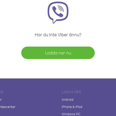
Har du inte Viber ännu?
Ladda ner nu
AG
LADDA NER
er
Android
kescenter
iPhone & iPad
Windows PC