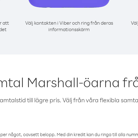
r att
Välj kontakten i Viber och ring från deras
Väl
det
informationsskärm
mtal Marshall-öarna fr
talstid till lägre pris. Välj från våra flexibla samtals
öper något, oavsett belopp. Med din kredit kan du ringa till alla numme