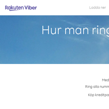
Ladda ner
Hur man rin
Med 
Ring alla numme
Köp kreditpak