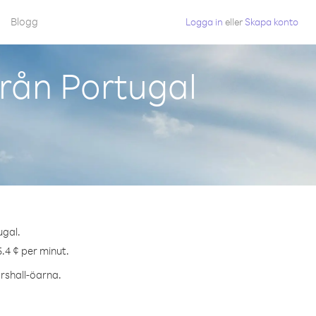
Blogg
Logga in
eller
Skapa konto
rån Portugal
ugal.
5.4 ¢ per minut.
arshall-öarna.