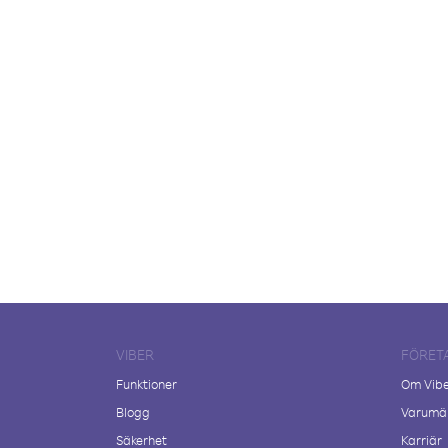
VIBER
FÖRET
Funktioner
Om Vib
Blogg
Varumär
Säkerhet
Karriär