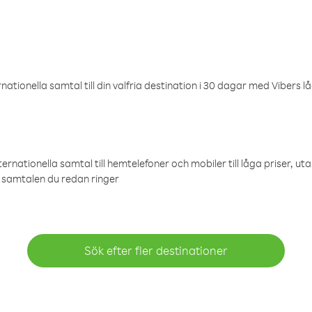
ationella samtal till din valfria destination i 30 dagar med Vibers lå
ternationella samtal till hemtelefoner och mobiler till låga priser, ut
samtalen du redan ringer
Sök efter fler destinationer