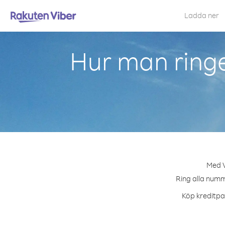
Ladda ner
Hur man ringe
Med V
Ring alla numme
Köp kreditpak