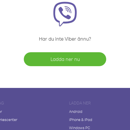
Har du inte Viber ännu?
Ladda ner nu
AG
LADDA NER
er
Android
kescenter
iPhone & iPad
Windows PC