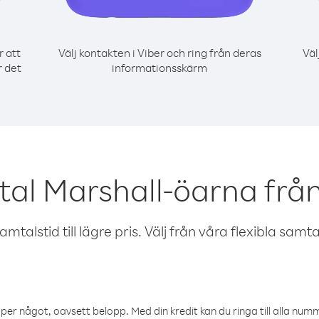
r att
Välj kontakten i Viber och ring från deras
Väl
r det
informationsskärm
tal Marshall-öarna frå
talstid till lägre pris. Välj från våra flexibla samtals
öper något, oavsett belopp. Med din kredit kan du ringa till alla numme