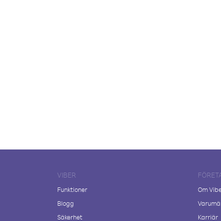
VIBER
FÖRET
Funktioner
Om Vib
Blogg
Varumär
Säkerhet
Karriär