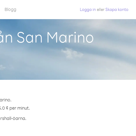
Blogg
Logga in
eller
Skapa konto
rån San Marino
arino.
5.0 ¢ per minut.
arshall-öarna.