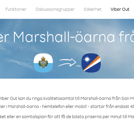
Funktioner
Diskussionsgrupper
Säkerhet
Viber Out
r Marshall-öarna f
iber Out kan du ringa kvalitetssamtal till Marshall-öarna från San M
r i Marshall-öarna - hemtelefon eller mobil! - startar från endast 4
et eller en samtalsplan för att få de bästa priserna per minut till M