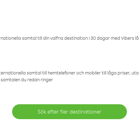
ationella samtal till din valfria destination i 30 dagar med Vibers lå
ternationella samtal till hemtelefoner och mobiler till låga priser, ut
samtalen du redan ringer
Sök efter fler destinationer