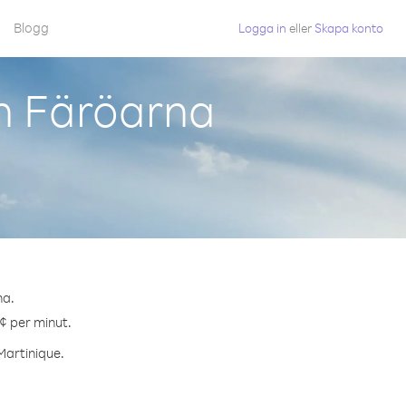
Blogg
Logga in
eller
Skapa konto
ån Färöarna
na.
 ¢ per minut.
 Martinique.