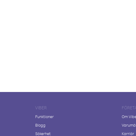
VIBER
FÖRET
Funktioner
Om Vib
Blogg
Varumär
Säkerhet
Karriär