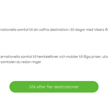
ationella samtal till din valfria destination i 30 dagar med Vibers lå
ternationella samtal till hemtelefoner och mobiler till låga priser, ut
samtalen du redan ringer
Sök efter fler destinationer