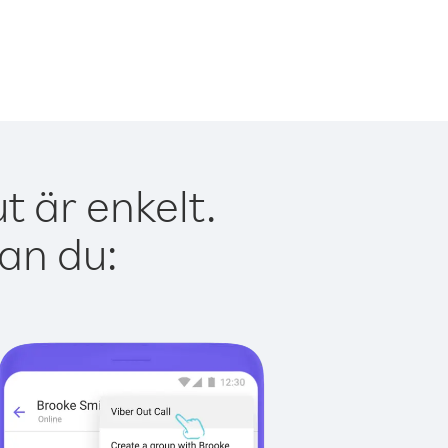
t är enkelt.
kan du: