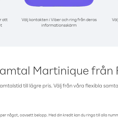
r att
Välj kontakten i Viber och ring från deras
Väl
et
informationsskärm
samtal Martinique från
talstid till lägre pris. Välj från våra flexibla samtals
öper något, oavsett belopp. Med din kredit kan du ringa till alla numme