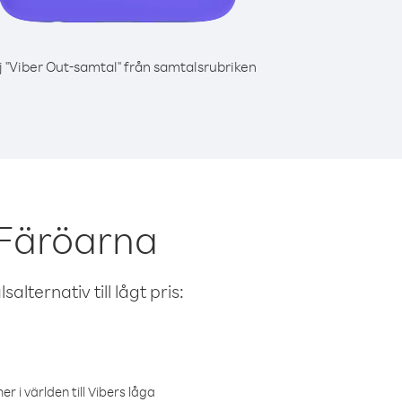
j "Viber Out-samtal" från samtalsrubriken
 Färöarna
alternativ till lågt pris:
r i världen till Vibers låga