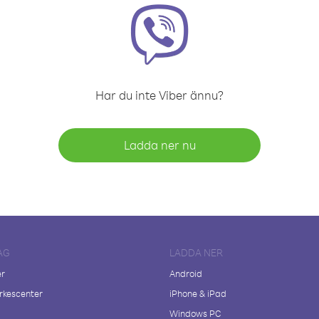
Har du inte Viber ännu?
Ladda ner nu
AG
LADDA NER
er
Android
kescenter
iPhone & iPad
Windows PC