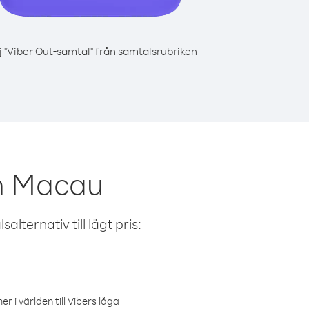
j "Viber Out-samtal" från samtalsrubriken
ån Macau
alternativ till lågt pris:
r i världen till Vibers låga