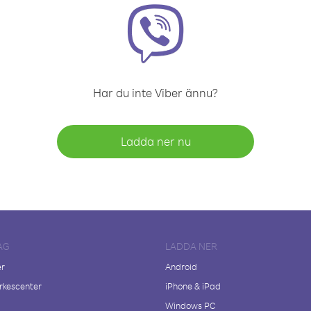
Har du inte Viber ännu?
Ladda ner nu
AG
LADDA NER
er
Android
kescenter
iPhone & iPad
Windows PC