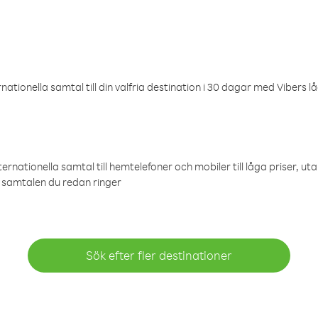
ationella samtal till din valfria destination i 30 dagar med Vibers lå
ternationella samtal till hemtelefoner och mobiler till låga priser, ut
samtalen du redan ringer
Sök efter fler destinationer