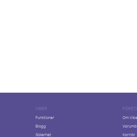
VIBER
FÖRET
Funktioner
Om Vib
Blogg
Varumär
Säkerhet
Karriär