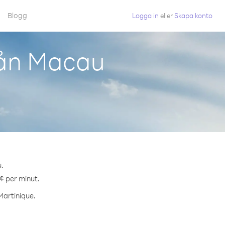
Blogg
Logga in
eller
Skapa konto
rån Macau
u.
 ¢ per minut.
 Martinique.