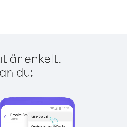
t är enkelt.
kan du: