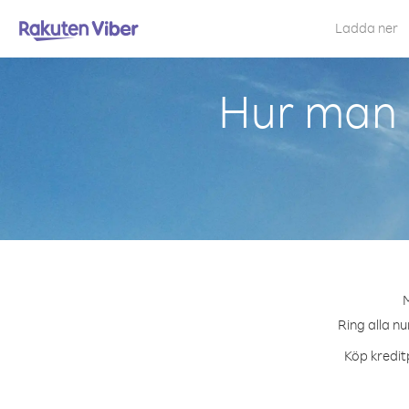
Ladda ner
Hur man 
M
Ring alla nu
Köp kreditp