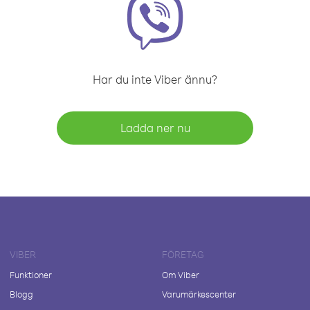
Har du inte Viber ännu?
Ladda ner nu
VIBER
FÖRETAG
Funktioner
Om Viber
Blogg
Varumärkescenter