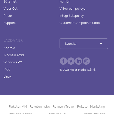
Säkerhet
Karriär
Viber Out
Villkor och policyer
Priser
Integritetspolicy
Support
Customer Complaints Code
LADDA NER
Svenska
Android
iPhone & iPad
Windows PC
Mac
©
2026
Viber Media S.à r.l.
Linux
Rakuten Viki
Rakuten Kobo
Rakuten Travel
Rakuten Marketing
Rakuten Insight
Rakuten TV
About Rakuten