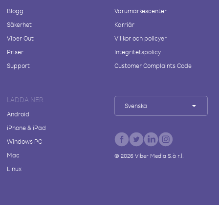
Blogg
Varumärkescenter
Säkerhet
Karriär
Viber Out
Villkor och policyer
Priser
Integritetspolicy
Support
Customer Complaints Code
LADDA NER
Svenska
Android
iPhone & iPad
Windows PC
Mac
©
2026
Viber Media S.à r.l.
Linux