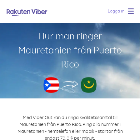
Logga in
Togg
navig
Hur man ringer
Mauretanien från Puerto
Rico
Med Viber Out kan du ringa kvalitetssamtal till
Mauretanien från Puerto Rico.
Ring alla nummer i
Mauretanien - hemtelefon eller mobil! - startar från
endast 70.0 ¢ per minut.