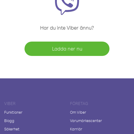
Har du inte Viber ännu?
Ladda ner nu
VIBER
FÖRETAG
Funktioner
Om Viber
Blogg
Varumärkescenter
Säkerhet
Karriär