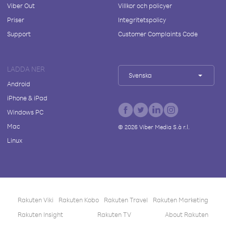
Viber Out
Villkor och policyer
Priser
Integritetspolicy
Support
Customer Complaints Code
LADDA NER
Svenska
Android
iPhone & iPad
Windows PC
Mac
©
2026
Viber Media S.à r.l.
Linux
Rakuten Viki
Rakuten Kobo
Rakuten Travel
Rakuten Marketing
Rakuten Insight
Rakuten TV
About Rakuten