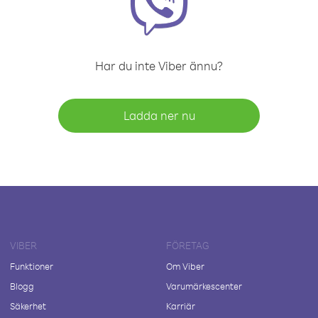
Har du inte Viber ännu?
Ladda ner nu
VIBER
FÖRETAG
Funktioner
Om Viber
Blogg
Varumärkescenter
Säkerhet
Karriär