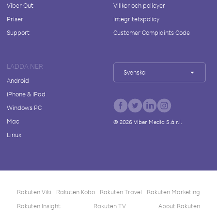
Viber Out
Villkor och policyer
Priser
Integritetspolicy
Support
Customer Complaints Code
LADDA NER
Svenska
Android
iPhone & iPad
Windows PC
Mac
©
2026
Viber Media S.à r.l.
Linux
Rakuten Viki
Rakuten Kobo
Rakuten Travel
Rakuten Marketing
Rakuten Insight
Rakuten TV
About Rakuten