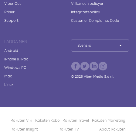
Viber Out
Villkor och policyer
Priser
Integritetspolicy
Support
Customer Complaints Code
LADDA NER
Svenska
Android
iPhone & iPad
Windows PC
Mac
©
2026
Viber Media S.à r.l.
Linux
Rakuten Viki
Rakuten Kobo
Rakuten Travel
Rakuten Marketing
Rakuten Insight
Rakuten TV
About Rakuten