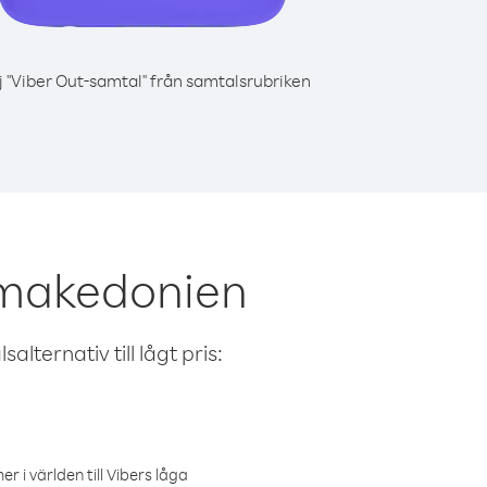
j "Viber Out-samtal" från samtalsrubriken
dmakedonien
alternativ till lågt pris:
r i världen till Vibers låga