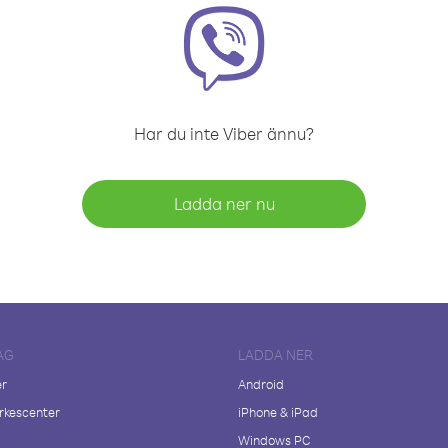
Har du inte Viber ännu?
Ladda ner nu
AG
LADDA NER
er
Android
kescenter
iPhone & iPad
Windows PC