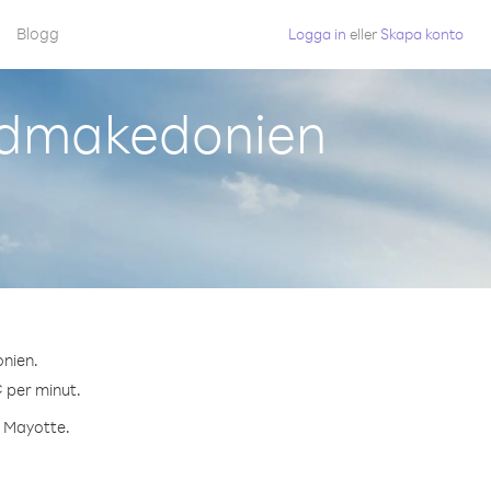
Blogg
Logga in
eller
Skapa konto
rdmakedonien
onien.
¢ per minut.
l Mayotte.