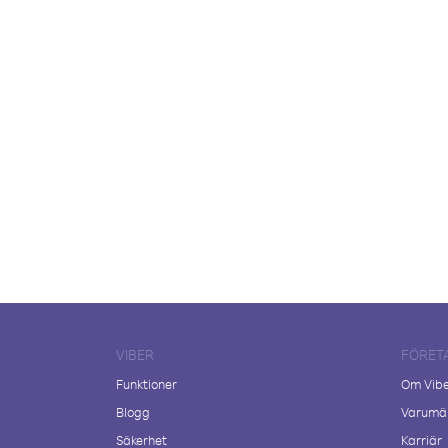
VIBER
FÖRET
Funktioner
Om Vib
Blogg
Varumär
Säkerhet
Karriär