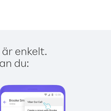
är enkelt.
kan du: