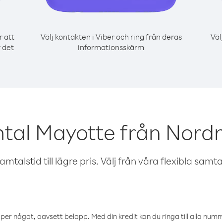
r att
Välj kontakten i Viber och ring från deras
Väl
 det
informationsskärm
mtal Mayotte från Nor
talstid till lägre pris. Välj från våra flexibla samtals
öper något, oavsett belopp. Med din kredit kan du ringa till alla numme