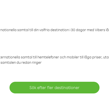
ationella samtal till din valfria destination i 30 dagar med Vibers lå
ternationella samtal till hemtelefoner och mobiler till låga priser, ut
samtalen du redan ringer
Sök efter fler destinationer