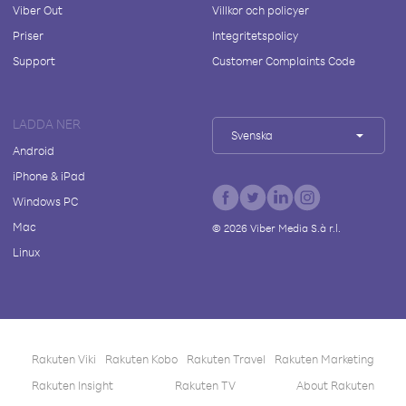
Viber Out
Villkor och policyer
Priser
Integritetspolicy
Support
Customer Complaints Code
LADDA NER
Svenska
Android
iPhone & iPad
Windows PC
Mac
©
2026
Viber Media S.à r.l.
Linux
Rakuten Viki
Rakuten Kobo
Rakuten Travel
Rakuten Marketing
Rakuten Insight
Rakuten TV
About Rakuten