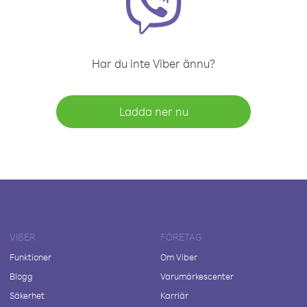
Har du inte Viber ännu?
Ladda ner nu
VIBER
FÖRETAG
Funktioner
Om Viber
Blogg
Varumärkescenter
Säkerhet
Karriär