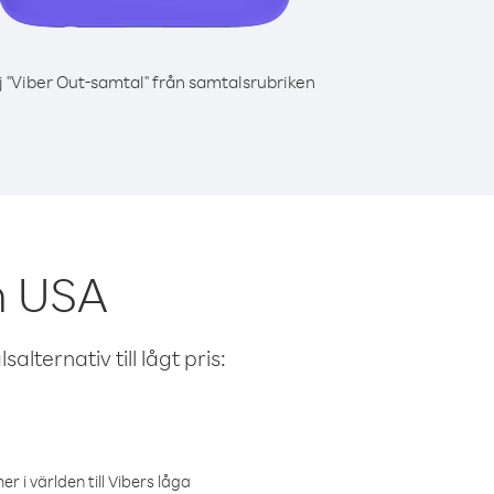
j "Viber Out-samtal" från samtalsrubriken
n USA
alternativ till lågt pris:
r i världen till Vibers låga