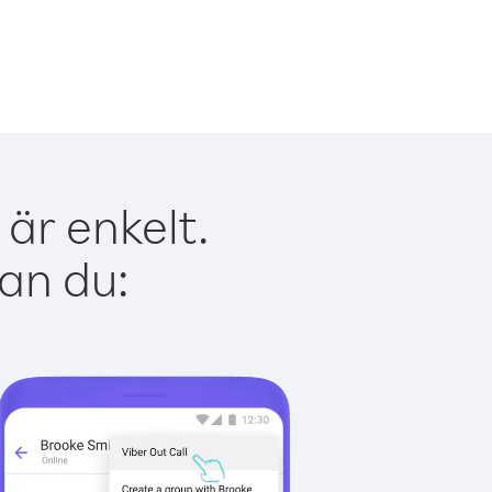
är enkelt.
kan du: