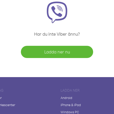
Har du inte Viber ännu?
Ladda ner nu
AG
LADDA NER
er
Android
kescenter
iPhone & iPad
Windows PC