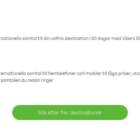
ationella samtal till din valfria destination i 30 dagar med Vibers lå
ternationella samtal till hemtelefoner och mobiler till låga priser, ut
samtalen du redan ringer
Sök efter fler destinationer