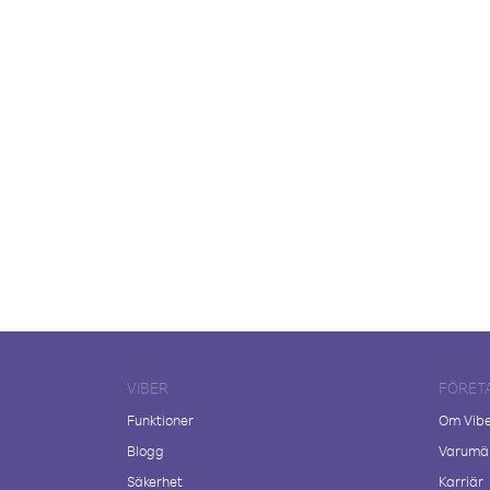
VIBER
FÖRET
Funktioner
Om Vib
Blogg
Varumär
Säkerhet
Karriär