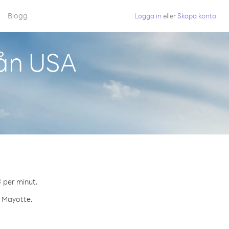
Blogg
Logga in
eller
Skapa konto
rån USA
¢ per minut.
l Mayotte.