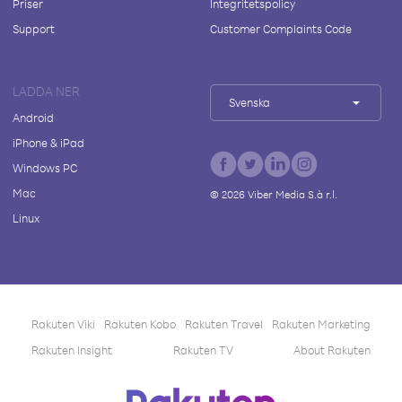
Priser
Integritetspolicy
Support
Customer Complaints Code
LADDA NER
Svenska
Android
iPhone & iPad
Windows PC
Mac
©
2026
Viber Media S.à r.l.
Linux
Rakuten Viki
Rakuten Kobo
Rakuten Travel
Rakuten Marketing
Rakuten Insight
Rakuten TV
About Rakuten