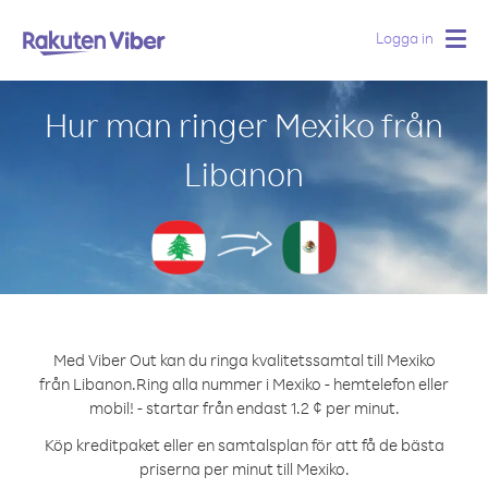
Logga in
Togg
navig
Hur man ringer Mexiko från
Libanon
Med Viber Out kan du ringa kvalitetssamtal till Mexiko
från Libanon.
Ring alla nummer i Mexiko - hemtelefon eller
mobil! - startar från endast 1.2 ¢ per minut.
Köp kreditpaket eller en samtalsplan för att få de bästa
priserna per minut till Mexiko.