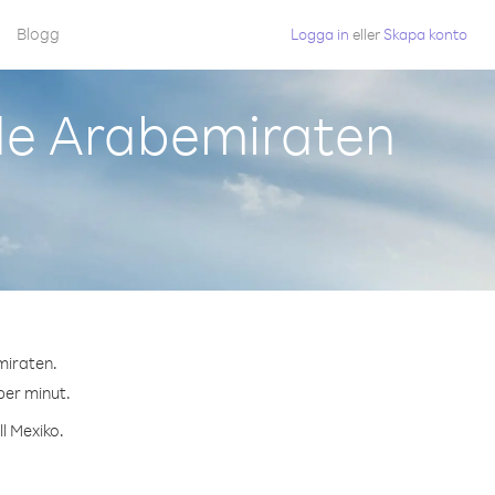
Blogg
Logga in
eller
Skapa konto
de Arabemiraten
miraten.
per minut.
l Mexiko.