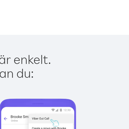
är enkelt.
kan du: