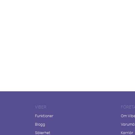
VIBER
FÖRET
Funktioner
Om Vib
Blogg
Varumär
Säkerhet
Karriär