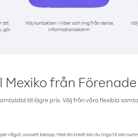
r att
Välj kontakten i Viber och ring från deras
Väl
, gör
informationsskärm
l Mexiko från Förenad
talstid till lägre pris. Välj från våra flexibla samtals
öper något, oavsett belopp. Med din kredit kan du ringa till alla numme