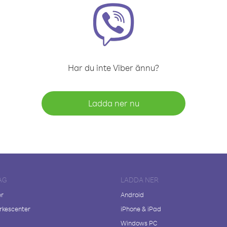
Har du inte Viber ännu?
Ladda ner nu
AG
LADDA NER
er
Android
kescenter
iPhone & iPad
Windows PC