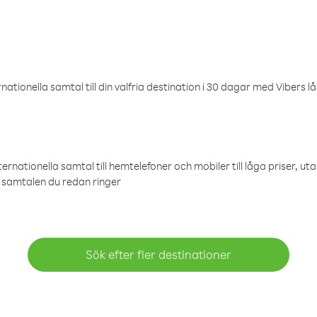
ationella samtal till din valfria destination i 30 dagar med Vibers lå
ternationella samtal till hemtelefoner och mobiler till låga priser, ut
samtalen du redan ringer
Sök efter fler destinationer