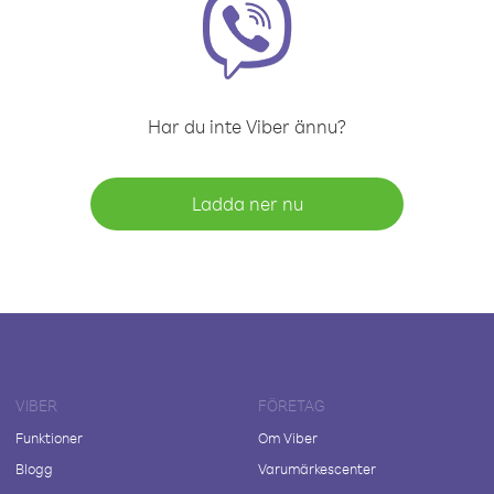
Har du inte Viber ännu?
Ladda ner nu
VIBER
FÖRETAG
Funktioner
Om Viber
Blogg
Varumärkescenter