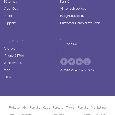
Säkerhet
Karriär
Viber Out
Villkor och policyer
Priser
Integritetspolicy
Support
Customer Complaints Code
LADDA NER
Svenska
Android
iPhone & iPad
Windows PC
Mac
©
2026
Viber Media S.à r.l.
Linux
Rakuten Viki
Rakuten Kobo
Rakuten Travel
Rakuten Marketing
Rakuten Insight
Rakuten TV
About Rakuten