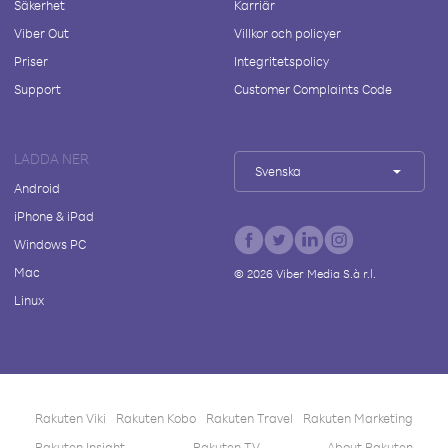
Säkerhet
Karriär
Viber Out
Villkor och policyer
Priser
Integritetspolicy
Support
Customer Complaints Code
LADDA NER
Svenska
Android
iPhone & iPad
Windows PC
Mac
©
2026
Viber Media S.à r.l.
Linux
Rakuten Viki
Rakuten Kobo
Rakuten Travel
Rakuten Marketing
Rakuten Insight
Rakuten TV
About Rakuten